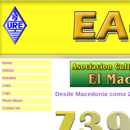
Home
Articles
Activities
Links
Desde Macedonia como 
Logs
Photo Album
Contact me